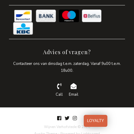
Advies of vragen?
Contacteer ons van dinsdag t.e.m. zaterdag. Vanaf 9u00 t.e.m.
18u00.
Call
Email
LOYALTY
Wijnen Verhofstede © 2026
Austin Theme
- Powered by
Lightspeed