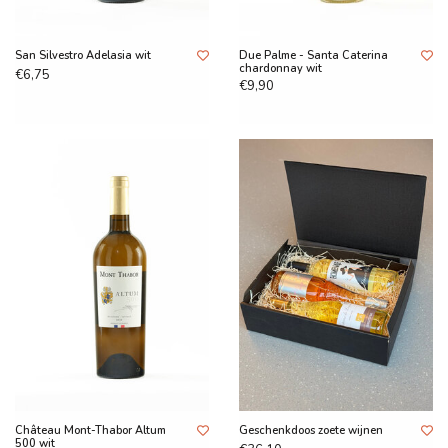
San Silvestro Adelasia wit
Due Palme - Santa Caterina
chardonnay wit
€6,75
€9,90
Château Mont-Thabor Altum
Geschenkdoos zoete wijnen
500 wit