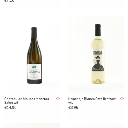
€7,10
Chateau de Maupas Menetou-
Homenaje Blanco Roto lichtzoet
Salon wit
wit
€14,90
€8,95