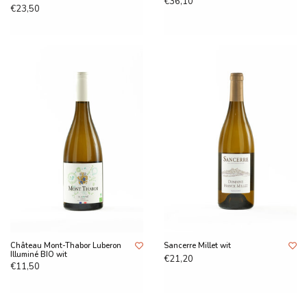
€36,10
€23,50
Château Mont-Thabor Luberon
Sancerre Millet wit
Illuminé BIO wit
€21,20
€11,50