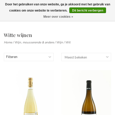
Door het gebruiken van onze website, ga je akkoord met het gebruik van
Wij leveren tot aan uw deur. Afhalen is mogelijk.
cookies om onze website te verbeteren.
Dit bericht verbergen
Meer over cookies »
0
Witte wijnen
Home
/
Wijn, mousserende & andere
/
Wijn
/
Wit
Filteren