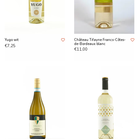
Yugo wit
Château Tifayne Francs-Côtes-
de-Bordeaux blanc
€7,25
€11,00